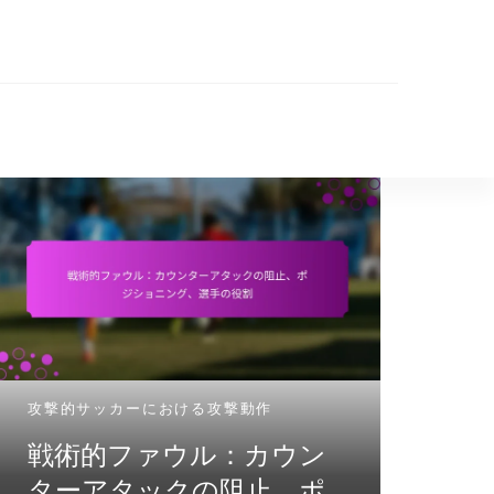
攻撃的サッカーにおける攻撃動作
攻撃的サ
戦術的ファウル：カウン
2-
ターアタックの阻止、ポ