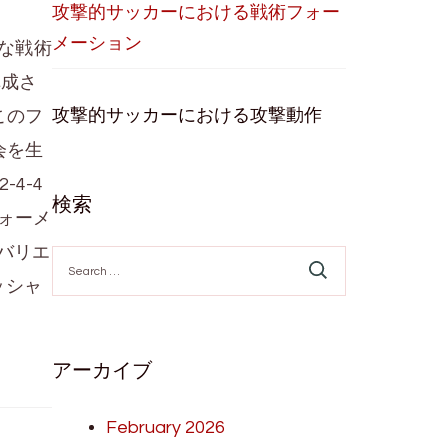
攻撃的サッカーにおける戦術フォー
メーション
クな戦術
構成さ
攻撃的サッカーにおける攻撃動作
このフ
会を生
-4-4
検索
ォーメ
なバリエ
Search
for:
ッシャ
アーカイブ
February 2026