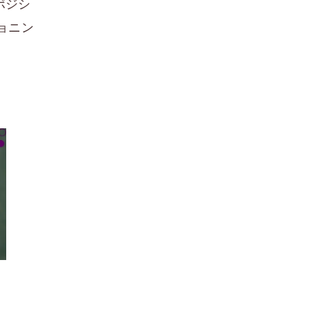
ポジシ
ョニン