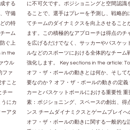
成する
に不可欠です。ポジショニングと空間認識
、守備
ることで、選手はプレーを予測し、戦略的
どの特
てチームのダイナミクスを向上させること
チーム
ます。この積極的なアプローチは得点のチ
防ぐ上
を広げるだけでなく、サッカーやバスケッ
n the
ルなどのスポーツにおける全体的なチーム
ファウル
強化します。 Key sections in the article: T
的ファ
オフ・ザ・ボールの動きとは何か、そして
犯すこと
要なのか？ オフ・ザ・ボールの動きの定義
とチー
カーとバスケットボールにおける重要性 重
ようにカ
素：ポジショニング、スペースの創出、得
ターアタ
ンス チームダイナミクスとゲームプレイへ
オフ・ザ・ボールの動きに関する一般的な誤