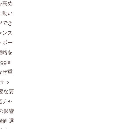
を高め
に動い
ができ
ャンス
トボー
戦略を
oggle
なぜ重
 サッ
要な要
点チャ
の影響
解 選