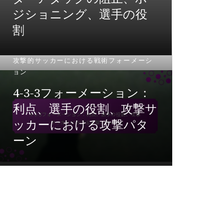
幅、
ジショニング、選手の役
割
著者：ビク
攻撃的サッカーにおける戦術フォーメーシ
ョン
攻撃的サ
4-3-3フォーメーション：
利点、選手の役割、攻撃サ
オフ
ッカーにおける攻撃パタ
ポジ
ーン
の創