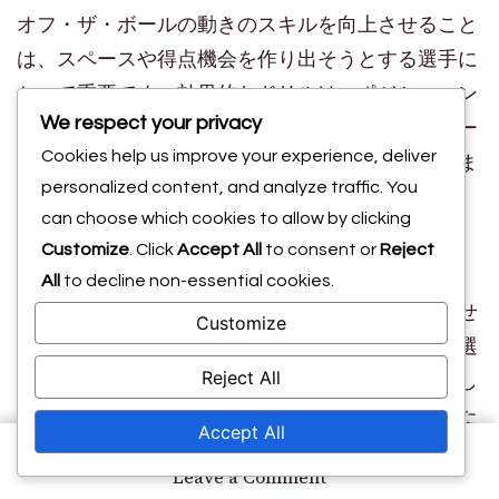
オフ・ザ・ボールの動きのスキルを向上させること
は、スペースや得点機会を作り出そうとする選手に
とって重要です。効果的なドリルは、ポジショニン
We respect your privacy
グ、タイミング、認識に焦点を当て、選手がフィー
Cookies help us improve your experience, deliver
ルド上でよりダイナミックになることを可能にしま
personalized content, and analyze traffic. You
す。
can choose which cookies to allow by clicking
選手のための個別ドリル
Customize
. Click
Accept All
to consent or
Reject
All
to decline non-essential cookies.
個別ドリルは、オフ・ザ・ボールの動きを発展させ
Customize
るために不可欠です。これらのエクササイズは、選
Reject All
手がボールを受け取るために効果的に自分を配置し
たり、チームメイトのためにスペースを作り出した
Accept All
りする方法を理解するのに役立ちます。重要な要素
on
Leave a Comment
には、ランのタイミングや移動するべき適切な瞬間
オ