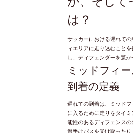
か、そして
タ
イ
は？
ミ
ン
グ、
ゴ
サッカーにおける遅れての
ー
ィエリアに走り込むことを
ル
し、ディフェンダーを驚か
ス
コ
ミッドフィー
ア
リ
到着の定義
ン
グ
遅れての到着は、ミッドフ
に入るために走りをタイミ
能性のあるディフェンスの
選手はパスを受け取ったり