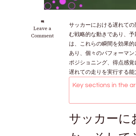
サッカーにおける遅れての
on
Leave a
む戦略的な動きであり、予
遅
Comment
れ
は、これらの瞬間を効果的
て
あり、個々のパフォーマン
到
ポジショニング、得点感覚
着
し
遅れての走りを実行する能
た
Key sections in the art
選
手：
中
盤
サッカーに
の
ラ
ン、