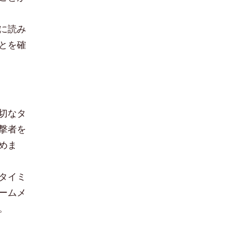
に読み
とを確
切なタ
撃者を
めま
タイミ
ームメ
。