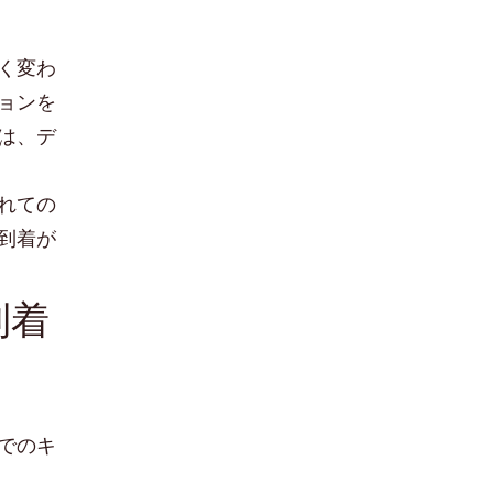
く変わ
ョンを
は、デ
れての
到着が
到着
でのキ