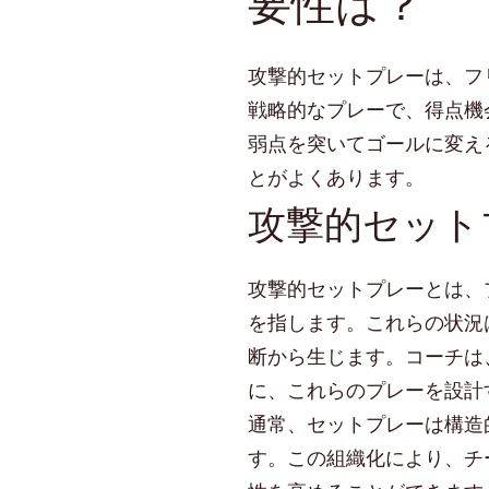
要性は？
出、
戦
術
攻撃的セットプレーは、フ
的
バ
戦略的なプレーで、得点機
リ
弱点を突いてゴールに変え
エ
とがよくあります。
ー
攻撃的セット
シ
ョ
ン、
攻撃的セットプレーとは、
選
手
を指します。これらの状況
の
断から生じます。コーチは
役
に、これらのプレーを設計
割
通常、セットプレーは構造
す。この組織化により、チ