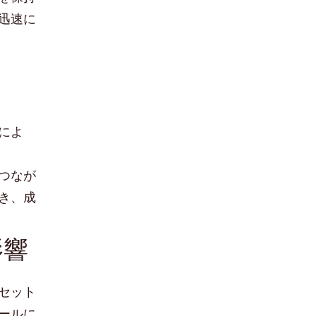
迅速に
によ
つなが
き、成
影響
セット
ールに