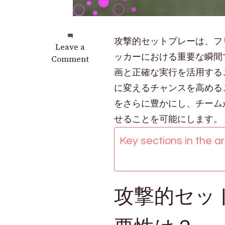
攻撃的セットプレーは、フ
on
Leave a
ッカーにおける重要な瞬間
攻
Comment
撃
画と正確な実行を活用する
セ
に変えるチャンスを高める
ッ
をさらに豊かにし、チーム
ト
プ
せることを可能にします。
レ
Key sections in the art
ー：
得
点
機
攻撃的セッ
会
の
創