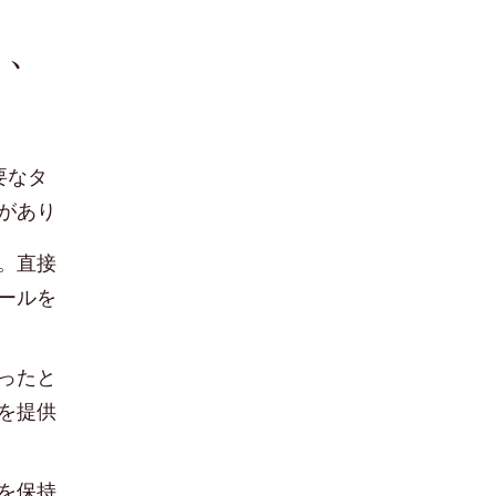
ク、
要なタ
があり
。直接
ールを
ったと
を提供
を保持