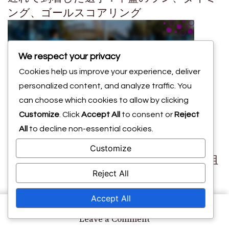
ング、ゴールスコアリング
We respect your privacy
Cookies help us improve your experience, deliver
personalized content, and analyze traffic. You
can choose which cookies to allow by clicking
Customize
. Click
Accept All
to consent or
Reject
All
to decline non-essential cookies.
攻撃的サッカーにおける攻撃動作
Customize
戦術的ファウル：カウンターアタックの阻
止、ポジショニング、選手の役割
Reject All
Accept All
on
Leave a Comment
ト