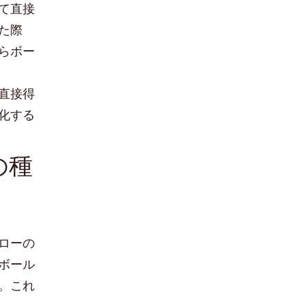
て直接
た際
らボー
直接得
化する
の種
ローの
ボール
。これ