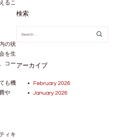
えるこ
検索
Search
for:
内の状
会を生
、コー
アーカイブ
ても機
February 2026
費や
January 2026
ティキ