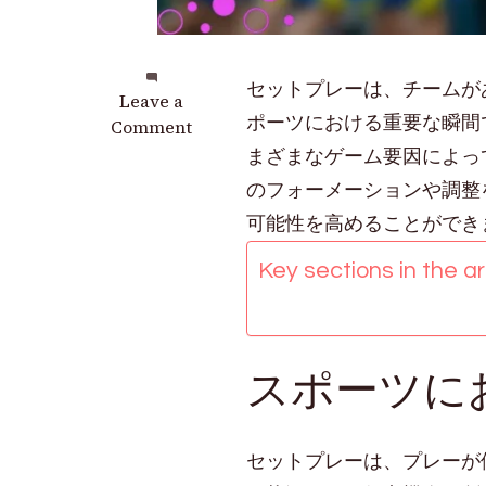
セットプレーは、チームが
on
Leave a
ポーツにおける重要な瞬間
セ
Comment
ッ
まざまなゲーム要因によっ
ト
のフォーメーションや調整
プ
可能性を高めることができ
レ
ー
Key sections in the art
シ
ナ
リ
オ：
スポーツに
ゲ
ー
ム
セットプレーは、プレーが
状