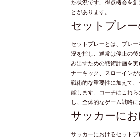
況、
た状況です。得点機会を創
戦
とがあります。
術
セットプレー
的
対
応、
セットプレーとは、プレー
攻
撃
況を指し、通常は停止の後
的
み出すための戦術計画を実
得
ナーキック、スローインが
点
戦術的な重要性に加えて、
機
会
能します。コーチはこれら
し、全体的なゲーム戦略に
サッカーにお
サッカーにおけるセットプ