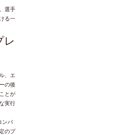
。選手
ける一
プレ
ル、エ
ーの後
ことが
な実行
コンバ
定のプ